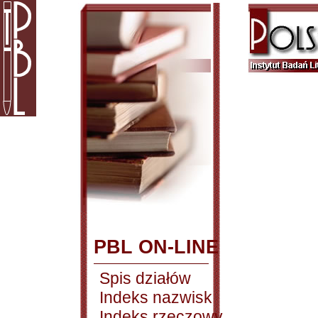
PBL ON-LINE
Spis działów
Indeks nazwisk
Indeks rzeczowy