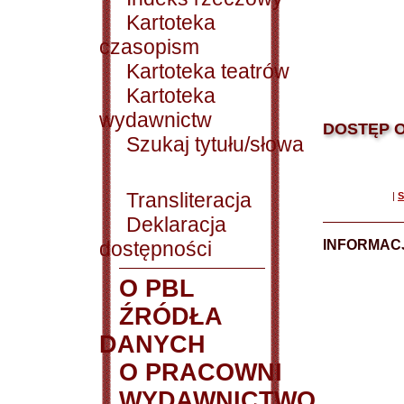
Kartoteka
czasopism
Kartoteka teatrów
Kartoteka
wydawnictw
DOSTĘP O
Szukaj tytułu/słowa
Transliteracja
|
S
Deklaracja
dostępności
INFORMACJ
O PBL
ŹRÓDŁA
DANYCH
O PRACOWNI
WYDAWNICTWO