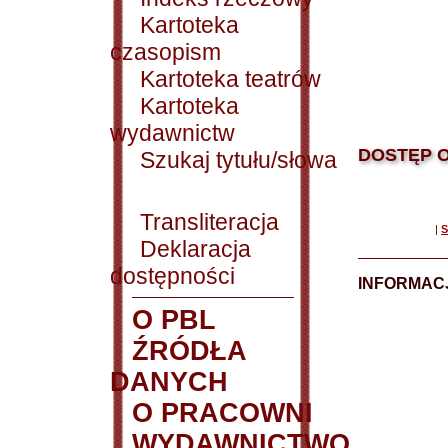
Kartoteka
czasopism
Kartoteka teatrów
Kartoteka
wydawnictw
DOSTĘP O
Szukaj tytułu/słowa
Transliteracja
|
S
Deklaracja
dostępności
INFORMACJ
O PBL
ŹRÓDŁA
DANYCH
O PRACOWNI
WYDAWNICTWO