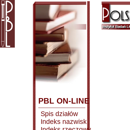
PBL ON-LINE
Spis działów
Indeks nazwisk
Indeks rzeczowy