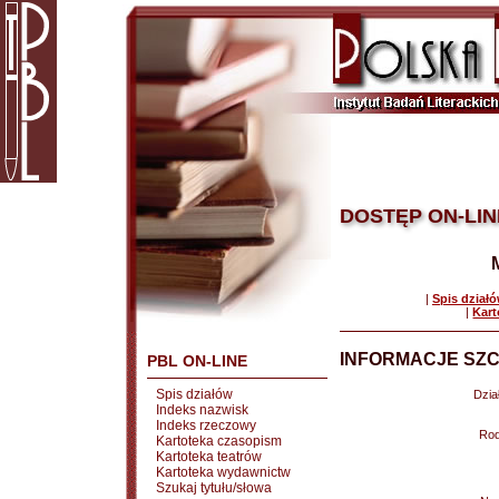
DOSTĘP ON-LIN
|
Spis dział
|
Kart
INFORMACJE SZC
PBL ON-LINE
Spis działów
Dział
Indeks nazwisk
Indeks rzeczowy
Rod
Kartoteka czasopism
Kartoteka teatrów
Kartoteka wydawnictw
Szukaj tytułu/słowa