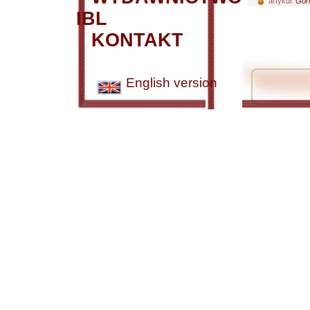
artykuł:
Górn
IBL
KONTAKT
English version