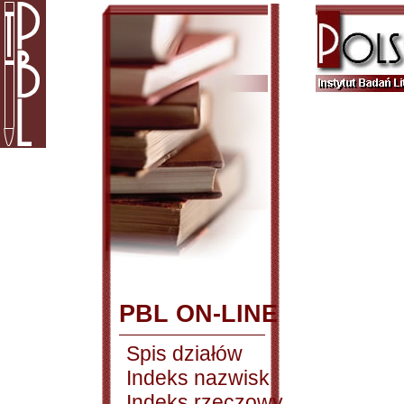
PBL ON-LINE
Spis działów
Indeks nazwisk
Indeks rzeczowy