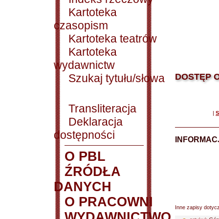
Kartoteka
czasopism
Kartoteka teatrów
Kartoteka
wydawnictw
Szukaj tytułu/słowa
DOSTĘP O
Transliteracja
|
S
Deklaracja
dostępności
INFORMACJ
O PBL
ŹRÓDŁA
DANYCH
O PRACOWNI
Inne zapisy dotyc
WYDAWNICTWO