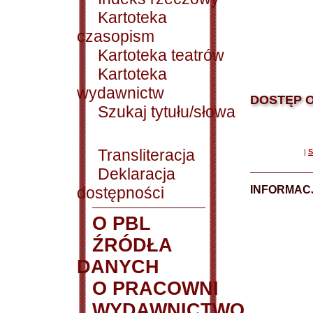
Kartoteka
czasopism
Kartoteka teatrów
Kartoteka
wydawnictw
DOSTĘP O
Szukaj tytułu/słowa
Transliteracja
|
S
Deklaracja
dostępności
INFORMACJ
O PBL
ŹRÓDŁA
DANYCH
O PRACOWNI
WYDAWNICTWO