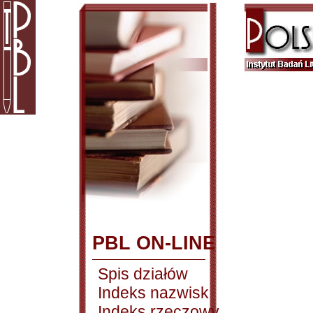
PBL ON-LINE
Spis działów
Indeks nazwisk
Indeks rzeczowy