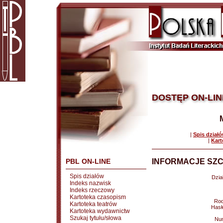
DOSTĘP ON-LIN
|
Spis dział
|
Kart
PBL ON-LINE
INFORMACJE SZC
Spis działów
Dział
Indeks nazwisk
Indeks rzeczowy
Kartoteka czasopism
Rod
Kartoteka teatrów
Hasł
Kartoteka wydawnictw
Szukaj tytułu/słowa
Nu