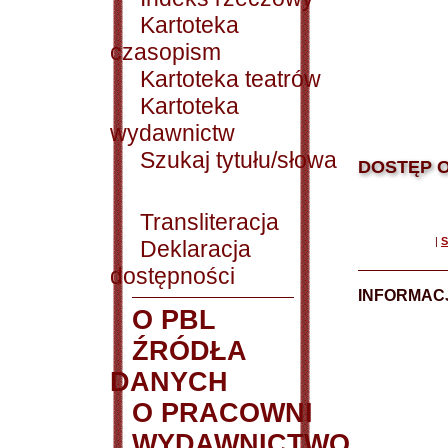
Kartoteka
czasopism
Kartoteka teatrów
Kartoteka
wydawnictw
Szukaj tytułu/słowa
DOSTĘP O
Transliteracja
|
S
Deklaracja
dostępności
INFORMACJ
O PBL
ŹRÓDŁA
DANYCH
O PRACOWNI
WYDAWNICTWO