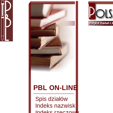
PBL ON-LINE
Spis działów
Indeks nazwisk
Indeks rzeczowy