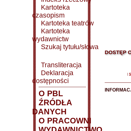
Kartoteka
czasopism
Kartoteka teatrów
Kartoteka
wydawnictw
Szukaj tytułu/słowa
DOSTĘP O
Transliteracja
Deklaracja
|
S
dostępności
INFORMACJ
O PBL
ŹRÓDŁA
DANYCH
O PRACOWNI
WYDAWNICTWO