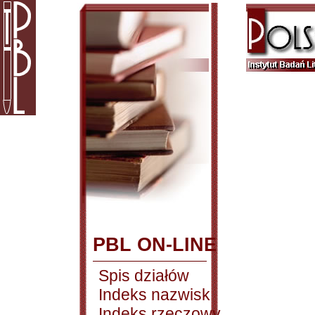
PBL ON-LINE
Spis działów
Indeks nazwisk
Indeks rzeczowy