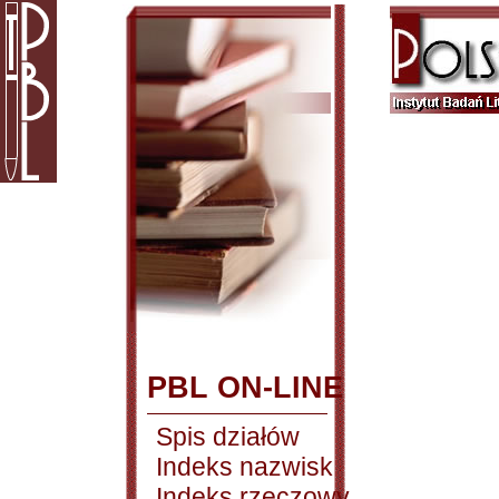
PBL ON-LINE
Spis działów
Indeks nazwisk
Indeks rzeczowy