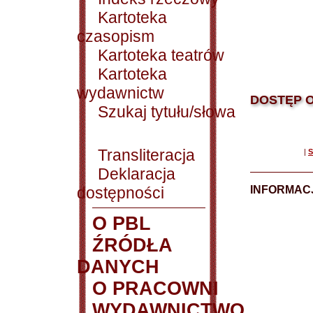
Kartoteka
czasopism
Kartoteka teatrów
Kartoteka
wydawnictw
DOSTĘP O
Szukaj tytułu/słowa
Transliteracja
|
S
Deklaracja
dostępności
INFORMACJ
O PBL
ŹRÓDŁA
DANYCH
O PRACOWNI
WYDAWNICTWO