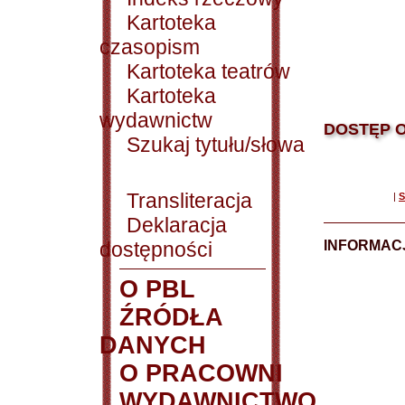
Kartoteka
czasopism
Kartoteka teatrów
Kartoteka
wydawnictw
DOSTĘP O
Szukaj tytułu/słowa
Transliteracja
|
S
Deklaracja
dostępności
INFORMACJ
O PBL
ŹRÓDŁA
DANYCH
O PRACOWNI
WYDAWNICTWO