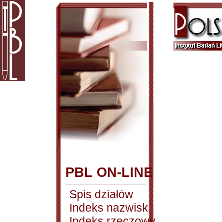
PBL ON-LINE
Spis działów
Indeks nazwisk
Indeks rzeczowy