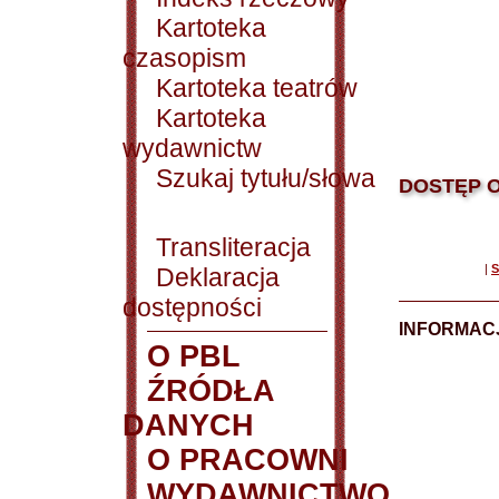
Kartoteka
czasopism
Kartoteka teatrów
Kartoteka
wydawnictw
Szukaj tytułu/słowa
DOSTĘP O
Transliteracja
|
S
Deklaracja
dostępności
INFORMACJ
O PBL
ŹRÓDŁA
DANYCH
O PRACOWNI
WYDAWNICTWO