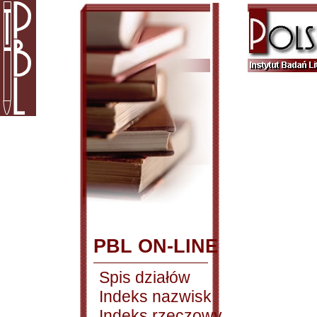
PBL ON-LINE
Spis działów
Indeks nazwisk
Indeks rzeczowy