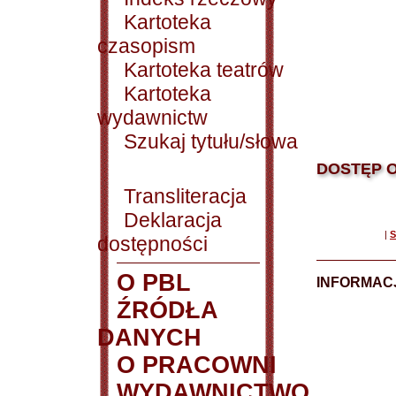
Kartoteka
czasopism
Kartoteka teatrów
Kartoteka
wydawnictw
Szukaj tytułu/słowa
DOSTĘP O
Transliteracja
Deklaracja
|
S
dostępności
O PBL
INFORMACJ
ŹRÓDŁA
DANYCH
O PRACOWNI
WYDAWNICTWO