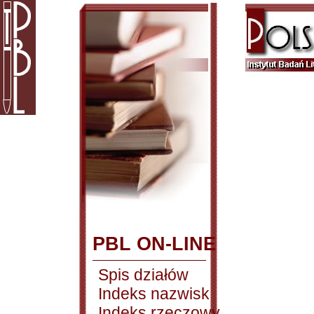
PBL ON-LINE
Spis działów
Indeks nazwisk
Indeks rzeczowy