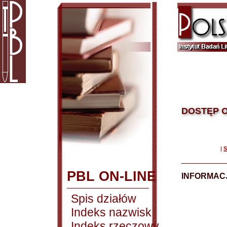
DOSTĘP O
|
S
PBL ON-LINE
INFORMACJ
Spis działów
Indeks nazwisk
Indeks rzeczowy