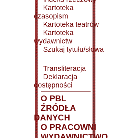
Kartoteka
czasopism
Kartoteka teatrów
Kartoteka
wydawnictw
Szukaj tytułu/słowa
Transliteracja
Deklaracja
dostępności
O PBL
ŹRÓDŁA
DANYCH
O PRACOWNI
WYDAWNICTWO