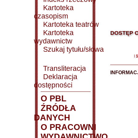
Kartoteka
czasopism
Kartoteka teatrów
Kartoteka
DOSTĘP O
wydawnictw
Szukaj tytułu/słowa
|
S
Transliteracja
INFORMACJ
Deklaracja
dostępności
O PBL
ŹRÓDŁA
DANYCH
O PRACOWNI
WYDAWNICTWO