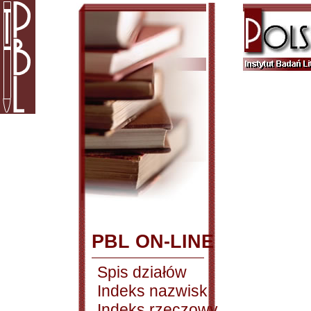
PBL ON-LINE
Spis działów
Indeks nazwisk
Indeks rzeczowy