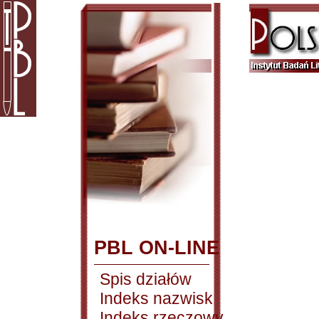
PBL ON-LINE
Spis działów
Indeks nazwisk
Indeks rzeczowy