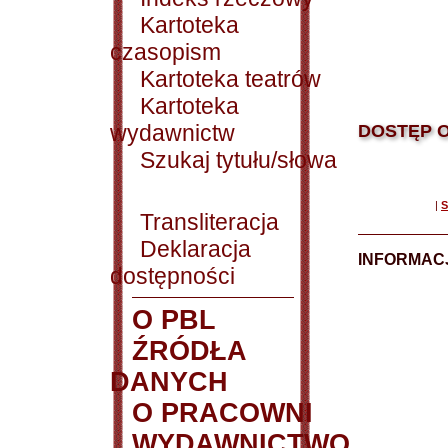
Kartoteka
czasopism
Kartoteka teatrów
Kartoteka
wydawnictw
DOSTĘP O
Szukaj tytułu/słowa
|
S
Transliteracja
Deklaracja
INFORMACJ
dostępności
O PBL
ŹRÓDŁA
DANYCH
O PRACOWNI
WYDAWNICTWO