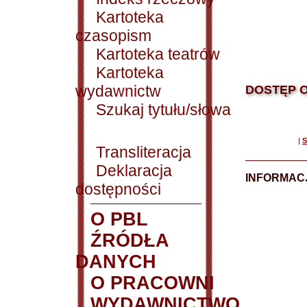
Kartoteka
czasopism
Kartoteka teatrów
Kartoteka
wydawnictw
DOSTĘP O
Szukaj tytułu/słowa
|
S
Transliteracja
Deklaracja
INFORMACJ
dostępności
O PBL
ŹRÓDŁA
DANYCH
O PRACOWNI
WYDAWNICTWO