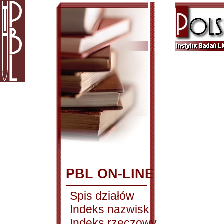
PBL ON-LINE
Spis działów
Indeks nazwisk
Indeks rzeczowy