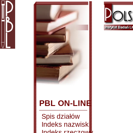
PBL ON-LINE
Spis działów
Indeks nazwisk
Indeks rzeczowy