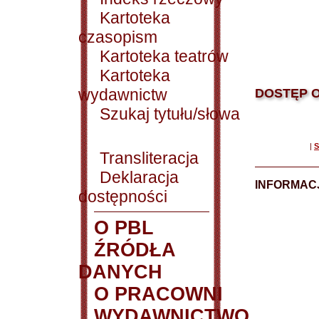
Kartoteka
czasopism
Kartoteka teatrów
Kartoteka
wydawnictw
DOSTĘP O
Szukaj tytułu/słowa
|
S
Transliteracja
Deklaracja
INFORMACJ
dostępności
O PBL
ŹRÓDŁA
DANYCH
O PRACOWNI
WYDAWNICTWO