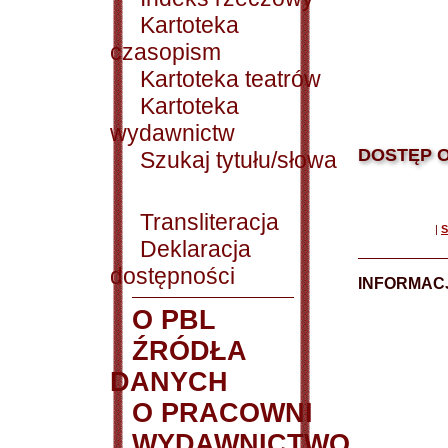
Kartoteka
czasopism
Kartoteka teatrów
Kartoteka
wydawnictw
DOSTĘP O
Szukaj tytułu/słowa
Transliteracja
|
S
Deklaracja
dostępności
INFORMACJ
O PBL
ŹRÓDŁA
DANYCH
O PRACOWNI
WYDAWNICTWO