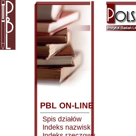
PBL ON-LINE
Spis działów
Indeks nazwisk
Indeks rzeczowy