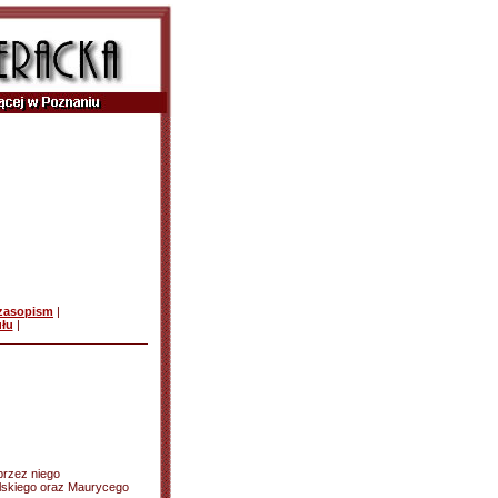
czasopism
|
ułu
|
przez niego
lskiego oraz Maurycego