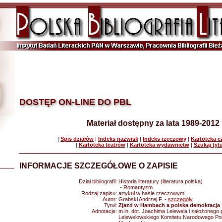
DOSTĘP ON-LINE DO PBL
Materiał dostępny za lata 1989-2012
|
Spis działów
|
Indeks nazwisk
|
Indeks rzeczowy
|
Kartoteka 
|
Kartoteka teatrów
|
Kartoteka wydawnictw
|
Szukaj tyt
INFORMACJE SZCZEGÓŁOWE O ZAPISIE
Dział bibliografii:
Historia literatury (literatura polska)
- Romantyzm
Rodzaj zapisu:
artykuł w haśle rzeczowym
Autor:
Grabski Andrzej F. -
szczegóły
Tytuł:
Zjazd w Hambach a polska demokracja
Adnotacje:
m.in. dot. Joachima Lelewela i założonego 
Lelewelowskiego Komitetu Narodowego Po