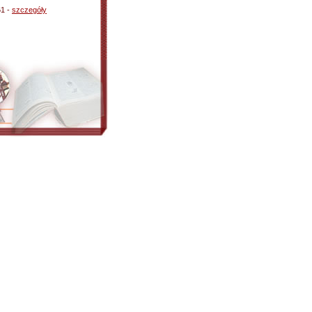
61 -
szczegóły