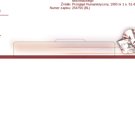
Mochnackiego
Źródło:
Przegląd Humanistyczny, 1993 nr 1 s. 51-
Numer zapisu:
254755 (BL)
i
L