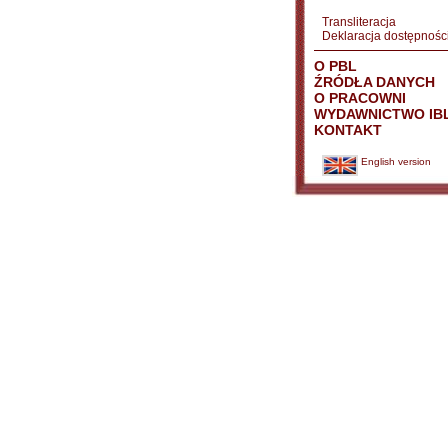
Transliteracja
Deklaracja dostępnośc
O PBL
ŹRÓDŁA DANYCH
O PRACOWNI
WYDAWNICTWO IB
KONTAKT
English version