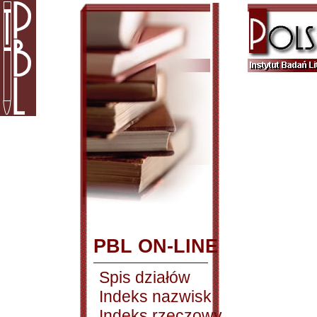
PBL ON-LINE
Spis działów
Indeks nazwisk
Indeks rzeczowy