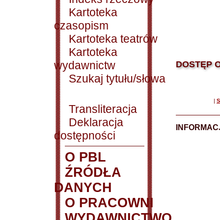
Kartoteka
czasopism
Kartoteka teatrów
Kartoteka
wydawnictw
DOSTĘP O
Szukaj tytułu/słowa
|
S
Transliteracja
Deklaracja
INFORMACJ
dostępności
O PBL
ŹRÓDŁA
DANYCH
O PRACOWNI
WYDAWNICTWO