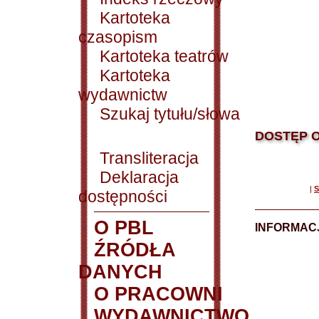
Kartoteka
czasopism
Kartoteka teatrów
Kartoteka
wydawnictw
Szukaj tytułu/słowa
DOSTĘP O
Transliteracja
Deklaracja
|
S
dostępności
O PBL
INFORMACJ
ŹRÓDŁA
DANYCH
O PRACOWNI
WYDAWNICTWO