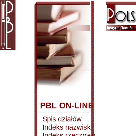
PBL ON-LINE
Spis działów
Indeks nazwisk
Indeks rzeczowy