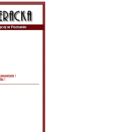
czasopism
|
ułu
|