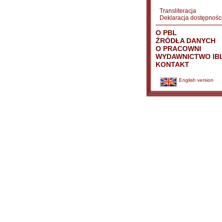
Transliteracja
Deklaracja dostępnośc
O PBL
ŹRÓDŁA DANYCH
O PRACOWNI
WYDAWNICTWO IB
KONTAKT
English version