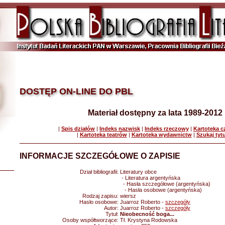
DOSTĘP ON-LINE DO PBL
Materiał dostępny za lata 1989-2012
|
Spis działów
|
Indeks nazwisk
|
Indeks rzeczowy
|
Kartoteka 
|
Kartoteka teatrów
|
Kartoteka wydawnictw
|
Szukaj tyt
INFORMACJE SZCZEGÓŁOWE O ZAPISIE
Dział bibliografii:
Literatury obce
- Literatura argentyńska
- Hasła szczegółowe (argentyńska)
- Hasła osobowe (argentyńska)
Rodzaj zapisu:
wiersz
Hasło osobowe:
Juarroz Roberto -
szczegóły
Autor:
Juarroz Roberto -
szczegóły
Tytuł:
Nieobecność boga...
Osoby współtworzące:
Tł. Krystyna Rodowska