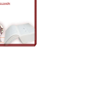
zczegóły