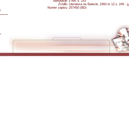
Adnotacje:
z not. s. 253
Źródło:
Literatura na Świecie, 1993 nr 12 s. 245 -
s
Numer zapisu:
257450 (BD)
i
L