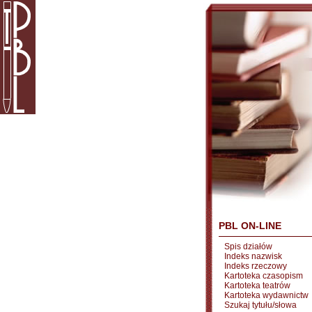
PBL ON-LINE
Spis działów
Indeks nazwisk
Indeks rzeczowy
Kartoteka czasopism
Kartoteka teatrów
Kartoteka wydawnictw
Szukaj tytułu/słowa