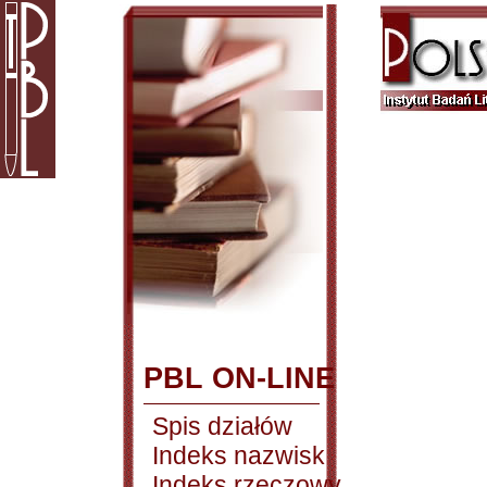
PBL ON-LINE
Spis działów
Indeks nazwisk
Indeks rzeczowy