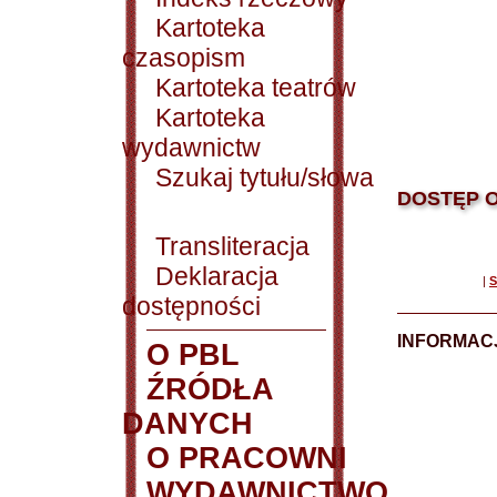
Kartoteka
czasopism
Kartoteka teatrów
Kartoteka
wydawnictw
Szukaj tytułu/słowa
DOSTĘP O
Transliteracja
Deklaracja
|
S
dostępności
INFORMACJ
O PBL
ŹRÓDŁA
DANYCH
O PRACOWNI
WYDAWNICTWO