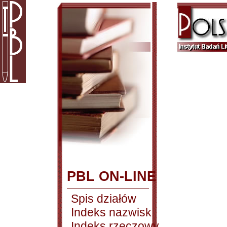
PBL ON-LINE
Spis działów
Indeks nazwisk
Indeks rzeczowy