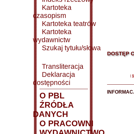
Kartoteka
czasopism
Kartoteka teatrów
Kartoteka
wydawnictw
Szukaj tytułu/słowa
DOSTĘP O
Transliteracja
Deklaracja
|
S
dostępności
INFORMACJ
O PBL
ŹRÓDŁA
DANYCH
O PRACOWNI
WYDAWNICTWO