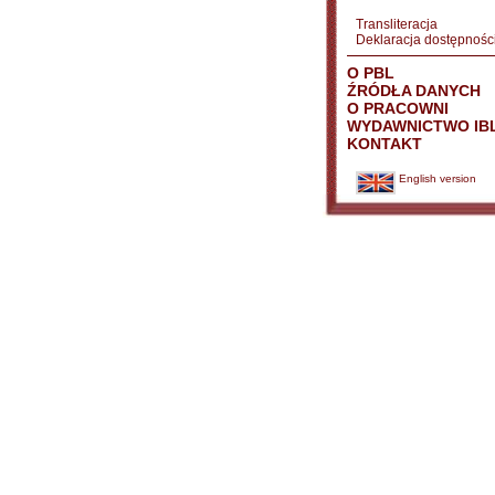
Transliteracja
Deklaracja dostępnośc
O PBL
ŹRÓDŁA DANYCH
O PRACOWNI
WYDAWNICTWO IB
KONTAKT
English version