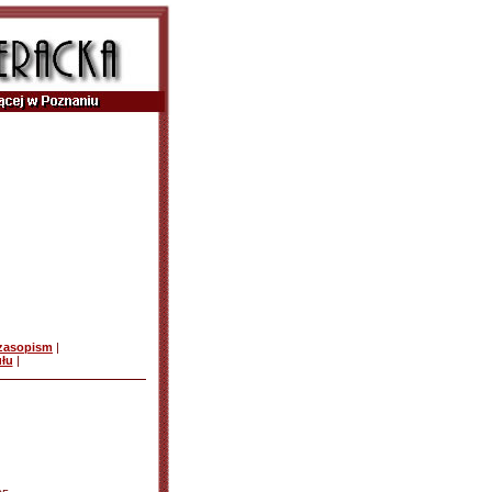
czasopism
|
ułu
|