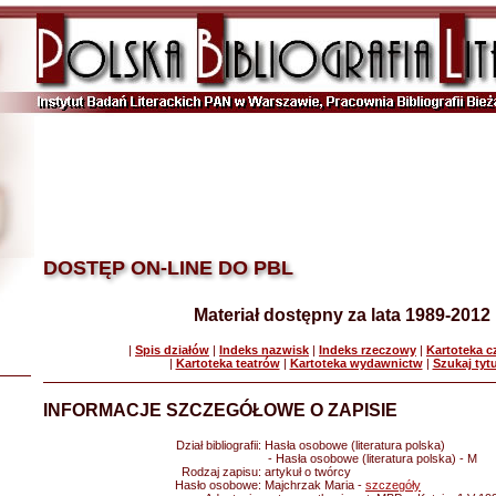
DOSTĘP ON-LINE DO PBL
Materiał dostępny za lata 1989-2012
|
Spis działów
|
Indeks nazwisk
|
Indeks rzeczowy
|
Kartoteka 
|
Kartoteka teatrów
|
Kartoteka wydawnictw
|
Szukaj tyt
INFORMACJE SZCZEGÓŁOWE O ZAPISIE
Dział bibliografii:
Hasła osobowe (literatura polska)
- Hasła osobowe (literatura polska) - M
Rodzaj zapisu:
artykuł o twórcy
Hasło osobowe:
Majchrzak Maria -
szczegóły