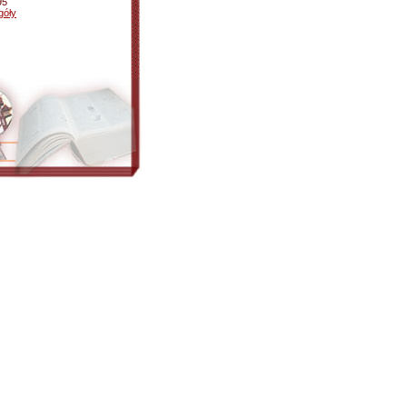
95
góły