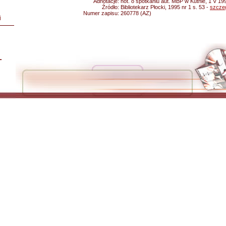
Adnotacje:
not. o spotkaniu aut. MBP w Kutnie, 1 V 19
Źródło:
Bibliotekarz Płocki, 1995 nr 1 s. 53 -
szcze
Numer zapisu:
260778 (AZ)
i
L