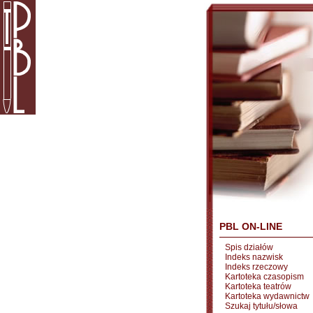
PBL ON-LINE
Spis działów
Indeks nazwisk
Indeks rzeczowy
Kartoteka czasopism
Kartoteka teatrów
Kartoteka wydawnictw
Szukaj tytułu/słowa