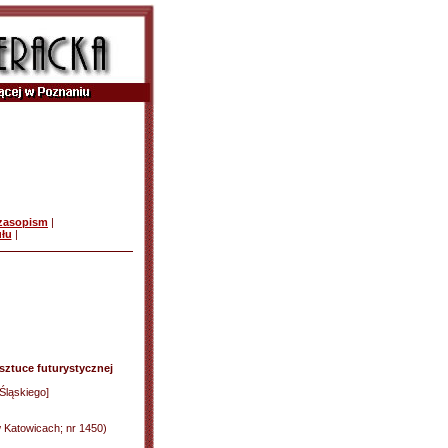
czasopism
|
ułu
|
sztuce futurystycznej
Śląskiego]
 Katowicach; nr 1450)