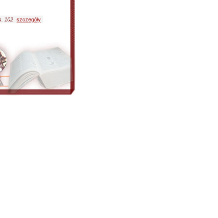
s. 102
szczegóły