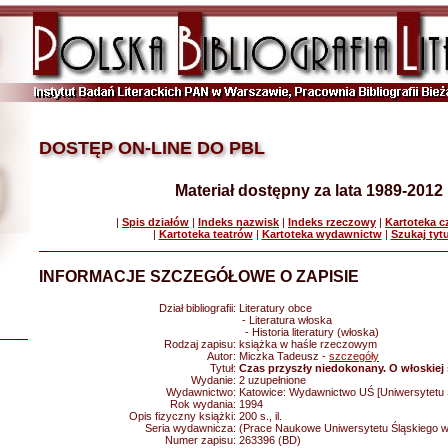
DOSTĘP ON-LINE DO PBL
Materiał dostępny za lata 1989-2012
|
Spis działów
|
Indeks nazwisk
|
Indeks rzeczowy
|
Kartoteka 
|
Kartoteka teatrów
|
Kartoteka wydawnictw
|
Szukaj tyt
INFORMACJE SZCZEGÓŁOWE O ZAPISIE
Dział bibliografii:
Literatury obce
- Literatura włoska
- Historia literatury (włoska)
Rodzaj zapisu:
książka w haśle rzeczowym
Autor:
Miczka Tadeusz -
szczegóły
Tytuł:
Czas przyszły niedokonany. O włoskiej 
Wydanie:
2 uzupełnione
Wydawnictwo:
Katowice: Wydawnictwo UŚ [Uniwersytetu 
Rok wydania:
1994
Opis fizyczny książki:
200 s., il.
Seria wydawnicza:
(Prace Naukowe Uniwersytetu Śląskiego w
Numer zapisu:
263396 (BD)