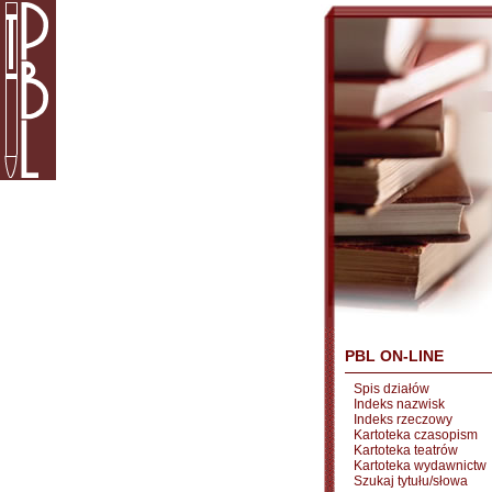
PBL ON-LINE
Spis działów
Indeks nazwisk
Indeks rzeczowy
Kartoteka czasopism
Kartoteka teatrów
Kartoteka wydawnictw
Szukaj tytułu/słowa