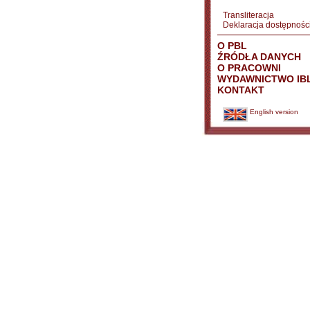
Transliteracja
Deklaracja dostępnośc
O PBL
ŹRÓDŁA DANYCH
O PRACOWNI
WYDAWNICTWO IB
KONTAKT
English version