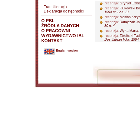
recenzja:
Grygiel Elżbi
Transliteracja
recenzja:
Klukowski B
Deklaracja dostępności
1994 nr 12 s. 21
recenzja:
Masłoń Krzys
O PBL
recenzja:
Ratajczak Jó
ŹRÓDŁA DANYCH
30 s. 4
O PRACOWNI
recenzja:
Wyka Marta:
WYDAWNICTWO IBL
recenzja:
Żółciński Tad
Dos Jidisze Wort 1994 n
KONTAKT
English version