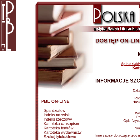
DOSTĘP ON-LIN
|
Spis dział
|
Kart
INFORMACJE SZC
Dział
Rod
PBL ON-LINE
Hasł
Spis działów
Wy
Indeks nazwisk
Ro
Indeks rzeczowy
Opis fizyc
Kartoteka czasopism
Kartoteka teatrów
Nu
Kartoteka wydawnictw
Inne zapisy dotyczące tego m
Szukaj tytułu/słowa