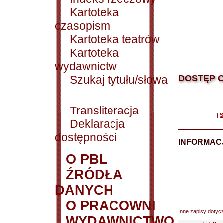
Kartoteka
czasopism
Kartoteka teatrów
Kartoteka
wydawnictw
Szukaj tytułu/słowa
DOSTĘP O
Transliteracja
|
S
Deklaracja
dostępności
INFORMACJ
O PBL
ŹRÓDŁA
DANYCH
O PRACOWNI
Inne zapisy dotyc
WYDAWNICTWO