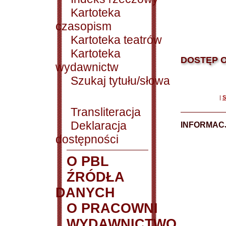
Kartoteka
czasopism
Kartoteka teatrów
Kartoteka
DOSTĘP O
wydawnictw
Szukaj tytułu/słowa
|
S
Transliteracja
Deklaracja
INFORMACJ
dostępności
O PBL
ŹRÓDŁA
DANYCH
O PRACOWNI
WYDAWNICTWO