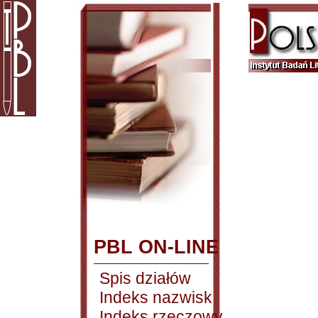
PBL ON-LINE
Spis działów
Indeks nazwisk
Indeks rzeczowy