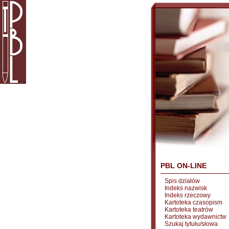
PBL ON-LINE
Spis działów
Indeks nazwisk
Indeks rzeczowy
Kartoteka czasopism
Kartoteka teatrów
Kartoteka wydawnictw
Szukaj tytułu/słowa