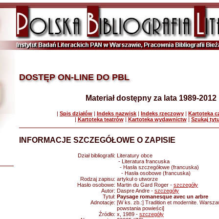
DOSTĘP ON-LINE DO PBL
Materiał dostępny za lata 1989-2012
|
Spis działów
|
Indeks nazwisk
|
Indeks rzeczowy
|
Kartoteka 
|
Kartoteka teatrów
|
Kartoteka wydawnictw
|
Szukaj tyt
INFORMACJE SZCZEGÓŁOWE O ZAPISIE
Dział bibliografii:
Literatury obce
- Literatura francuska
- Hasła szczegółowe (francuska)
- Hasła osobowe (francuska)
Rodzaj zapisu:
artykuł o utworze
Hasło osobowe:
Martin du Gard Roger -
szczegóły
Autor:
Daspre Andre -
szczegóły
Tytuł:
Paysage romanesque avec un arbre
Adnotacje:
[W ks. zb.:] Tradition et modernite. Warsz
powstania powieści]
Źródło:
x, 1989 -
szczegóły