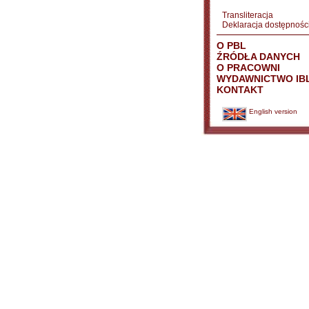
Transliteracja
Deklaracja dostępnośc
O PBL
ŹRÓDŁA DANYCH
O PRACOWNI
WYDAWNICTWO IB
KONTAKT
English version