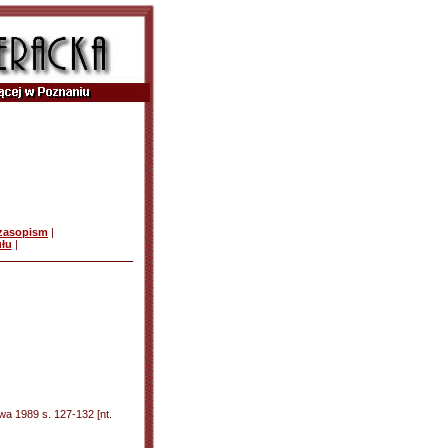
czasopism
|
ułu
|
awa 1989 s. 127-132 [nt.