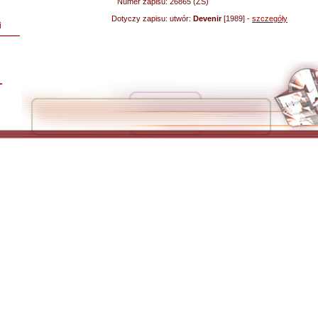
Numer zapisu:
26865 (ZS)
Dotyczy zapisu:
utwór:
Devenir
[1989] -
szczegóły
i
L