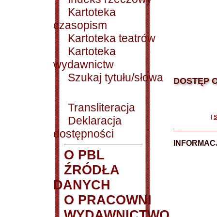
Kartoteka
czasopism
Kartoteka teatrów
Kartoteka
wydawnictw
Szukaj tytułu/słowa
DOSTĘP O
Transliteracja
|
S
Deklaracja
dostępności
INFORMACJ
O PBL
ŹRÓDŁA
DANYCH
O PRACOWNI
WYDAWNICTWO