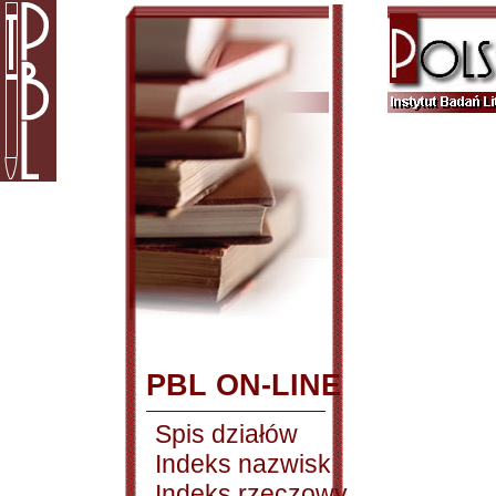
PBL ON-LINE
Spis działów
Indeks nazwisk
Indeks rzeczowy