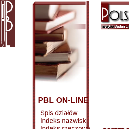
PBL ON-LINE
Spis działów
Indeks nazwisk
Indeks rzeczowy