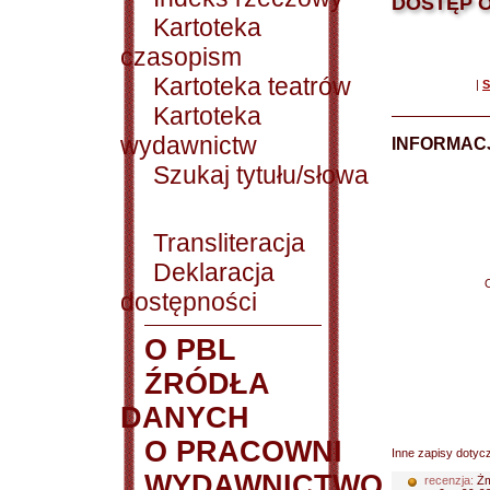
DOSTĘP O
Kartoteka
czasopism
Kartoteka teatrów
|
S
Kartoteka
wydawnictw
INFORMACJ
Szukaj tytułu/słowa
Transliteracja
Deklaracja
dostępności
O PBL
ŹRÓDŁA
DANYCH
O PRACOWNI
Inne zapisy dotyc
WYDAWNICTWO
recenzja:
Żm