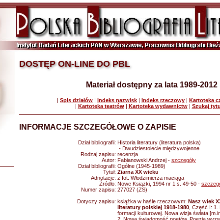
DOSTĘP ON-LINE DO PBL
Materiał dostępny za lata 1989-2012
|
Spis działów
|
Indeks nazwisk
|
Indeks rzeczowy
|
Kartoteka 
|
Kartoteka teatrów
|
Kartoteka wydawnictw
|
Szukaj tyt
INFORMACJE SZCZEGÓŁOWE O ZAPISIE
Dział bibliografii:
Historia literatury (literatura polska)
- Dwudziestolecie międzywojenne
Rodzaj zapisu:
recenzja
Autor:
Fabianowski Andrzej -
szczegóły
Dział bibliografii:
Ogólne (1945-1989)
Tytuł:
Ziarna XX wieku
Adnotacje:
z fot. Włodzimierza maciąga
Źródło:
Nowe Książki, 1994 nr 1 s. 49-50 -
szczeg
Numer zapisu:
277027 (ZS)
Dotyczy zapisu:
książka w haśle rzeczowym:
Nasz wiek X
literatury polskiej 1918-1980
, Część I: 1
formacji kulturowej. Nowa wizja świata [m.i
2. Nowa świadomość poetów. Poezja wyzwa