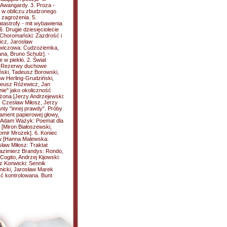
Awangardy. 3. Proza -
r w obliczu zbudzonego
 zagrożenia. 5.
tastrofy - mit wybawienia
6. Drugie dziesięciolecie
ł Choromański: Zazdrość i
cz, Jarosław
ewiczowa: Cudzoziemka,
ana, Bruno Schulz]. -
 w piekło. 2. Świat
ji. Rezerwy duchowe
ński, Tadeusz Borowski,
w Herling-Grudziński,
deusz Różewicz, Jan
nie" jako okoliczność
ona [Jerzy Andrzejewski:
t, Czesław Miłosz, Jerzy
nty "innej prawdy". Próby
lament papierowej głowy,
, Adam Ważyk: Poemat dla
 [Miron Białoszewski,
mir Mrożek]. 6. Koniec
ów [Hanna Malewska:
aw Miłosz: Traktat
[Kazimierz Brandys: Rondo,
ogito, Andrzej Kijowski:
z Konwicki: Sennik
icki, Jarosław Marek
ść kontrolowana. Bunt