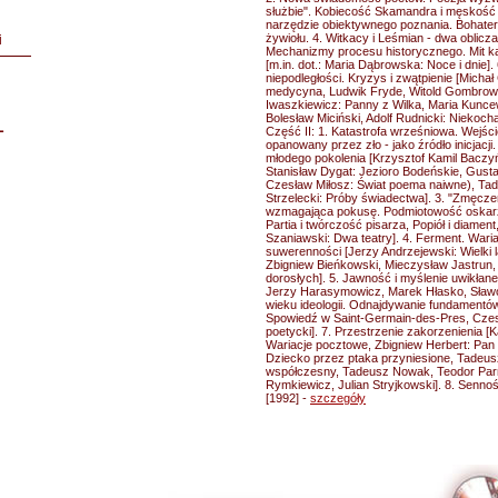
służbie". Kobiecość Skamandra i męskość 
narzędzie obiektywnego poznania. Bohate
żywiołu. 4. Witkacy i Leśmian - dwa oblicza
i
Mechanizmy procesu historycznego. Mit ka
[m.in. dot.: Maria Dąbrowska: Noce i dnie]. 
niepodległości. Kryzys i zwątpienie [Micha
medycyna, Ludwik Fryde, Witold Gombrowi
Iwaszkiewicz: Panny z Wilka, Maria Kunc
Bolesław Miciński, Adolf Rudnicki: Niekoch
L
Część II: 1. Katastrofa wrześniowa. Wejście
opanowany przez zło - jako źródło inicjac
młodego pokolenia [Krzysztof Kamil Baczy
Stanisław Dygat: Jezioro Bodeńskie, Gusta
Czesław Miłosz: Świat poema naiwne), Ta
Strzelecki: Próby świadectwa]. 3. "Zmęcze
wzmagająca pokusę. Podmiotowość oskarż
Partia i twórczość pisarza, Popiół i diamen
Szaniawski: Dwa teatry]. 4. Ferment. Waria
suwerenności [Jerzy Andrzejewski: Wielki 
Zbigniew Bieńkowski, Mieczysław Jastrun
dorosłych]. 5. Jawność i myślenie uwikłane
Jerzy Harasymowicz, Marek Hłasko, Sławo
wieku ideologii. Odnajdywanie fundament
Spowiedź w Saint-Germain-des-Pres, Czesł
poetycki]. 7. Przestrzenie zakorzenienia 
Wariacje pocztowe, Zbigniew Herbert: Pan C
Dziecko przez ptaka przyniesione, Tadeus
współczesny, Tadeusz Nowak, Teodor Parn
Rymkiewicz, Julian Stryjkowski]. 8. Senno
[1992] -
szczegóły