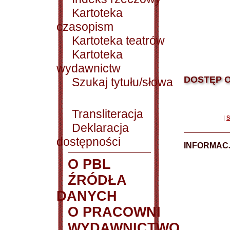
Kartoteka
czasopism
Kartoteka teatrów
Kartoteka
wydawnictw
DOSTĘP O
Szukaj tytułu/słowa
Transliteracja
|
S
Deklaracja
dostępności
INFORMACJ
O PBL
ŹRÓDŁA
DANYCH
O PRACOWNI
WYDAWNICTWO