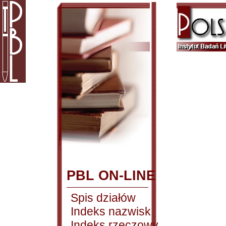
PBL ON-LINE
Spis działów
Indeks nazwisk
Indeks rzeczowy