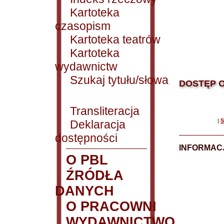
Kartoteka
czasopism
Kartoteka teatrów
Kartoteka
wydawnictw
Szukaj tytułu/słowa
DOSTĘP O
Transliteracja
|
S
Deklaracja
dostępności
INFORMACJ
O PBL
ŹRÓDŁA
DANYCH
O PRACOWNI
WYDAWNICTWO