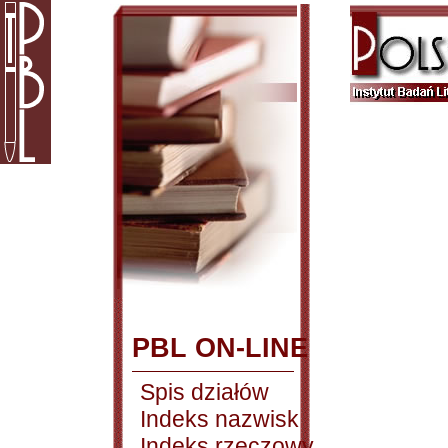
PBL ON-LINE
Spis działów
Indeks nazwisk
Indeks rzeczowy