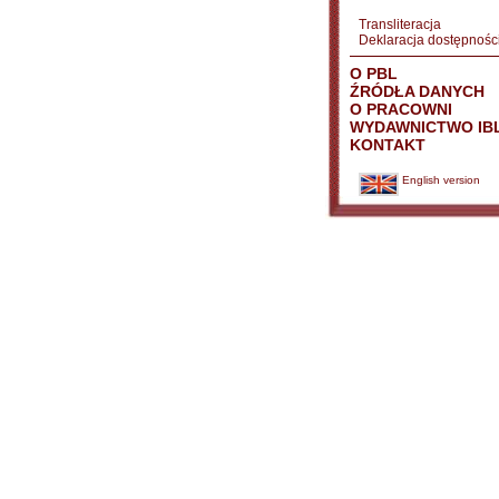
Transliteracja
Deklaracja dostępnośc
O PBL
ŹRÓDŁA DANYCH
O PRACOWNI
WYDAWNICTWO IB
KONTAKT
English version