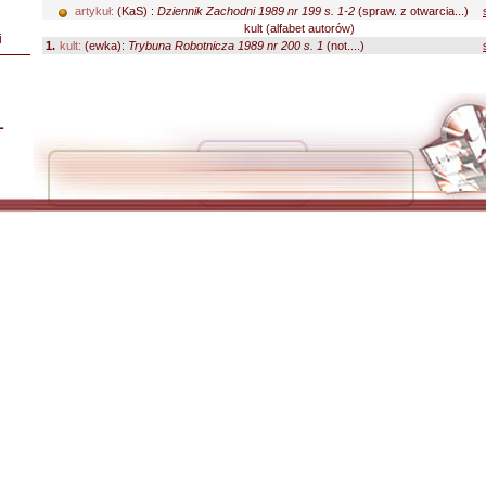
artykuł:
(KaS) :
Dziennik Zachodni 1989 nr 199 s. 1-2
(spraw. z otwarcia...)
kult (alfabet autorów)
i
1.
kult:
(ewka):
Trybuna Robotnicza 1989 nr 200 s. 1
(not....)
L