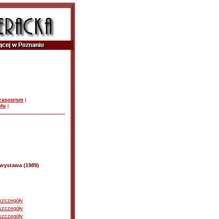
czasopism
|
ułu
|
- wystawa (1989)
szczegóły
szczegóły
szczegóły