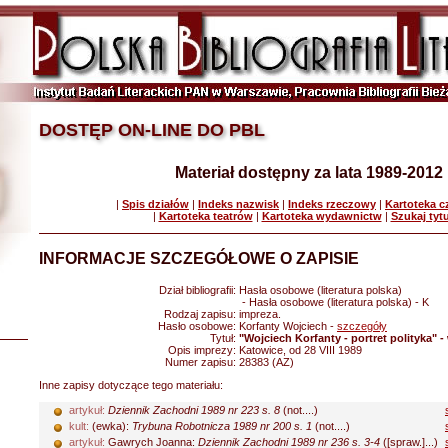
DOSTĘP ON-LINE DO PBL
Materiał dostępny za lata 1989-2012
|
Spis działów
|
Indeks nazwisk
|
Indeks rzeczowy
|
Kartoteka 
|
Kartoteka teatrów
|
Kartoteka wydawnictw
|
Szukaj tyt
INFORMACJE SZCZEGÓŁOWE O ZAPISIE
Dział bibliografii:
Hasła osobowe (literatura polska)
- Hasła osobowe (literatura polska) - K
Rodzaj zapisu:
impreza.
Hasło osobowe:
Korfanty Wojciech -
szczegóły
Tytuł:
"Wojciech Korfanty - portret polityka" 
Opis imprezy:
Katowice, od 28 VIII 1989
Numer zapisu:
28383 (AZ)
Inne zapisy dotyczące tego materiału:
artykuł:
Dziennik Zachodni 1989 nr 223 s. 8
(not....)
kult:
(ewka):
Trybuna Robotnicza 1989 nr 200 s. 1
(not....)
artykuł:
Gawrych Joanna:
Dziennik Zachodni 1989 nr 236 s. 3-4
([spraw.]...)