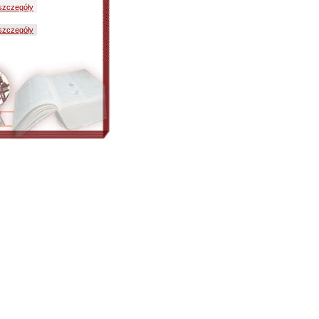
szczegóły
szczegóły