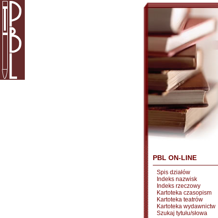
PBL ON-LINE
Spis działów
Indeks nazwisk
Indeks rzeczowy
Kartoteka czasopism
Kartoteka teatrów
Kartoteka wydawnictw
Szukaj tytułu/słowa