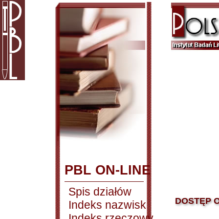
PBL ON-LINE
Spis działów
DOSTĘP O
Indeks nazwisk
Indeks rzeczowy