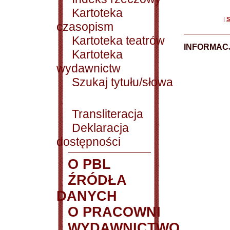
Kartoteka
|
S
czasopism
Kartoteka teatrów
INFORMACJ
Kartoteka
wydawnictw
Szukaj tytułu/słowa
Transliteracja
Deklaracja
dostępności
O PBL
ŹRÓDŁA
DANYCH
O PRACOWNI
WYDAWNICTWO