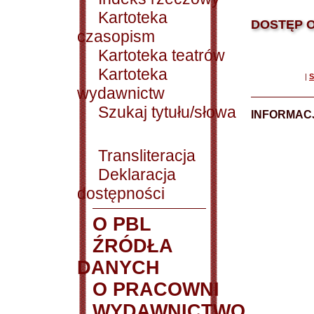
Kartoteka
DOSTĘP O
czasopism
Kartoteka teatrów
Kartoteka
|
S
wydawnictw
Szukaj tytułu/słowa
INFORMACJ
Transliteracja
Deklaracja
dostępności
O PBL
ŹRÓDŁA
DANYCH
O PRACOWNI
WYDAWNICTWO