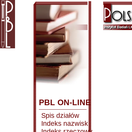
PBL ON-LINE
Spis działów
Indeks nazwisk
Indeks rzeczowy