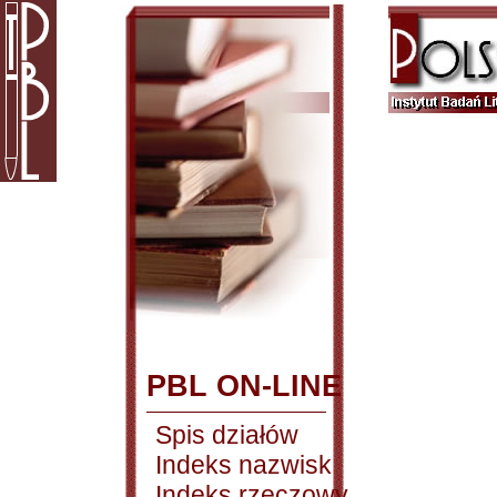
PBL ON-LINE
Spis działów
Indeks nazwisk
Indeks rzeczowy