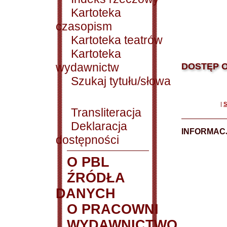
Kartoteka
czasopism
Kartoteka teatrów
Kartoteka
wydawnictw
DOSTĘP O
Szukaj tytułu/słowa
|
S
Transliteracja
Deklaracja
INFORMACJ
dostępności
O PBL
ŹRÓDŁA
DANYCH
O PRACOWNI
WYDAWNICTWO