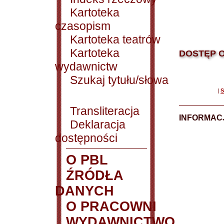
Kartoteka
czasopism
Kartoteka teatrów
Kartoteka
DOSTĘP O
wydawnictw
Szukaj tytułu/słowa
|
S
Transliteracja
INFORMACJ
Deklaracja
dostępności
O PBL
ŹRÓDŁA
DANYCH
O PRACOWNI
WYDAWNICTWO