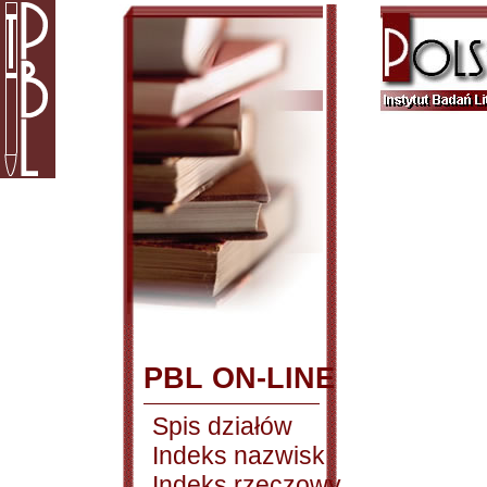
PBL ON-LINE
Spis działów
Indeks nazwisk
Indeks rzeczowy