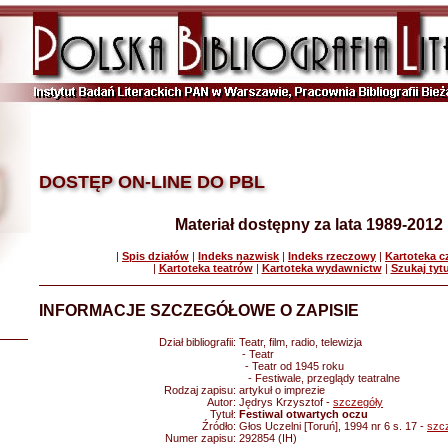
DOSTĘP ON-LINE DO PBL
Materiał dostępny za lata 1989-2012
|
Spis działów
|
Indeks nazwisk
|
Indeks rzeczowy
|
Kartoteka 
|
Kartoteka teatrów
|
Kartoteka wydawnictw
|
Szukaj tyt
INFORMACJE SZCZEGÓŁOWE O ZAPISIE
Dział bibliografii:
Teatr, film, radio, telewizja
- Teatr
- Teatr od 1945 roku
- Festiwale, przeglądy teatralne
Rodzaj zapisu:
artykuł o imprezie
Autor:
Jędrys Krzysztof -
szczegóły
Tytuł:
Festiwal otwartych oczu
Źródło:
Głos Uczelni [Toruń], 1994 nr 6 s. 17 -
szc
Numer zapisu:
292854 (IH)