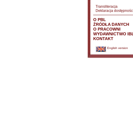
Transliteracja
Deklaracja dostępnośc
O PBL
ŹRÓDŁA DANYCH
O PRACOWNI
WYDAWNICTWO IB
KONTAKT
English version