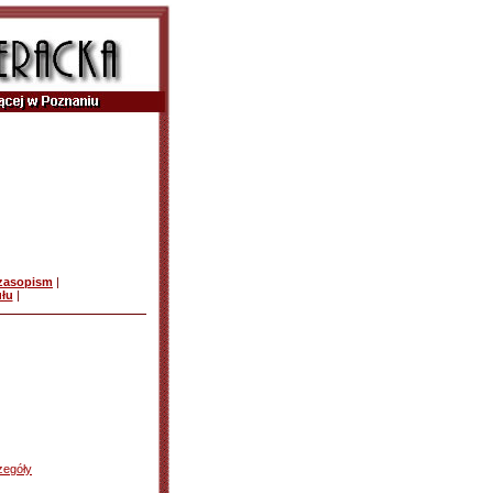
czasopism
|
ułu
|
zegóły