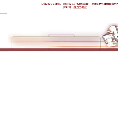
Dotyczy zapisu:
impreza.:
"Kontakt" - Międzynarodowy Fe
[1994] -
szczegóły
i
L