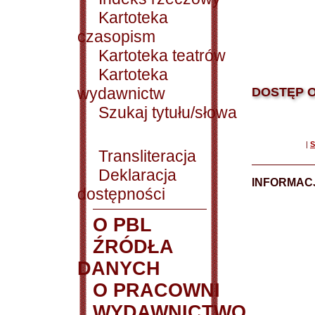
Kartoteka
czasopism
Kartoteka teatrów
Kartoteka
wydawnictw
DOSTĘP O
Szukaj tytułu/słowa
|
S
Transliteracja
Deklaracja
INFORMACJ
dostępności
O PBL
ŹRÓDŁA
DANYCH
O PRACOWNI
WYDAWNICTWO