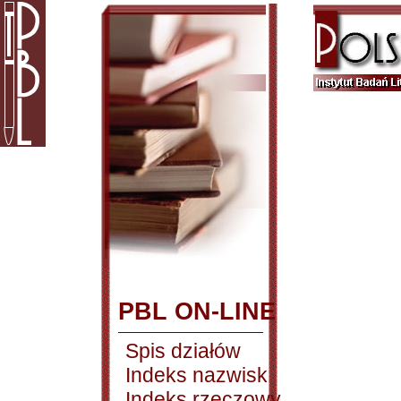
PBL ON-LINE
Spis działów
Indeks nazwisk
Indeks rzeczowy