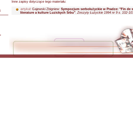
Inne zapisy dotyczące tego materiału:
artykuł:
Gajewski Zbigniew:
Sympozjum serbołużyckie w Pradze: "Fin de s
i
literature a kulture Luzickych Srbu"
.
Zeszyty Łużyckie 1994 nr 9 s. 102-10
L