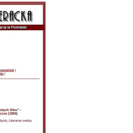
czasopism
|
ułu
|
ickych Srbu" -
zne (1993)
dysin, Literarne vedna