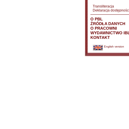
Transliteracja
Deklaracja dostępnośc
O PBL
ŹRÓDŁA DANYCH
O PRACOWNI
WYDAWNICTWO IB
KONTAKT
English version