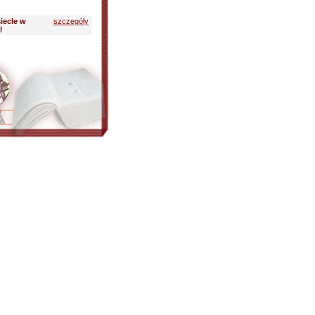
iecle w
szczegóły
3