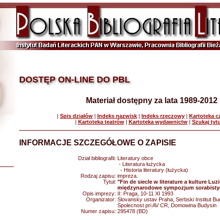
DOSTĘP ON-LINE DO PBL
Materiał dostępny za lata 1989-2012
|
Spis działów
|
Indeks nazwisk
|
Indeks rzeczowy
|
Kartoteka 
|
Kartoteka teatrów
|
Kartoteka wydawnictw
|
Szukaj tyt
INFORMACJE SZCZEGÓŁOWE O ZAPISIE
Dział bibliografii:
Literatury obce
- Literatura łużycka
- Historia literatury (łużycka)
Rodzaj zapisu:
impreza.
Tytuł:
"Fin de siecle w literature a kulture Luz
międzynarodowe sympozjum sorabistyc
Opis imprezy:
II: Praga, 10-11 XI 1993
Organizator:
Slovansky ustav Praha, Serbski Institut Bu
Spolecnost pri AV CR, Domowina Budysin
Numer zapisu:
295478 (BD)