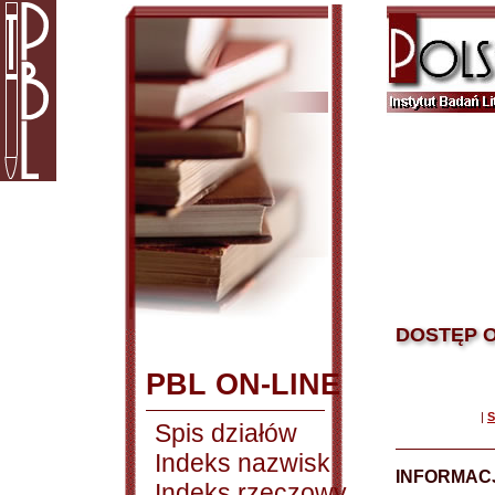
DOSTĘP O
PBL ON-LINE
|
S
Spis działów
Indeks nazwisk
INFORMACJ
Indeks rzeczowy