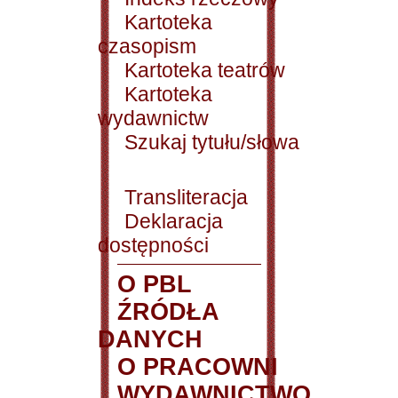
Kartoteka
czasopism
Kartoteka teatrów
Kartoteka
wydawnictw
Szukaj tytułu/słowa
Transliteracja
Deklaracja
dostępności
O PBL
ŹRÓDŁA
DANYCH
O PRACOWNI
WYDAWNICTWO