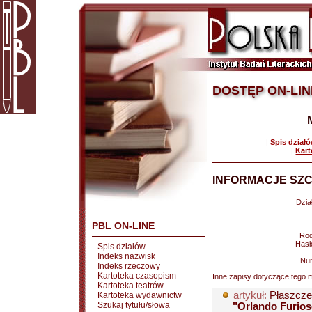
DOSTĘP ON-LIN
|
Spis dział
|
Kart
INFORMACJE SZC
Dział
PBL ON-LINE
Rod
Hasł
Spis działów
Indeks nazwisk
Nu
Indeks rzeczowy
Kartoteka czasopism
Inne zapisy dotyczące tego m
Kartoteka teatrów
artykuł:
Płaszcze
Kartoteka wydawnictw
Szukaj tytułu/słowa
"Orlando Furioso