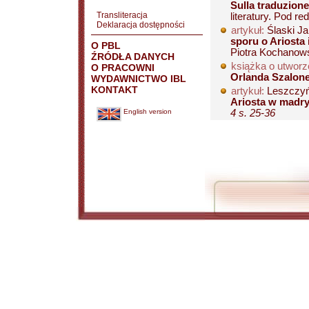
Sulla traduzione
Transliteracja
literatury. Pod re
Deklaracja dostępności
artykuł:
Ślaski J
sporu o Ariosta 
O PBL
Piotra Kochanows
ŹRÓDŁA DANYCH
książka o utworz
O PRACOWNI
Orlanda Szalon
WYDAWNICTWO IBL
KONTAKT
artykuł:
Leszczyń
Ariosta w madry
English version
4 s. 25-36