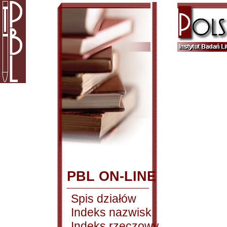
PBL ON-LINE
Spis działów
Indeks nazwisk
Indeks rzeczowy