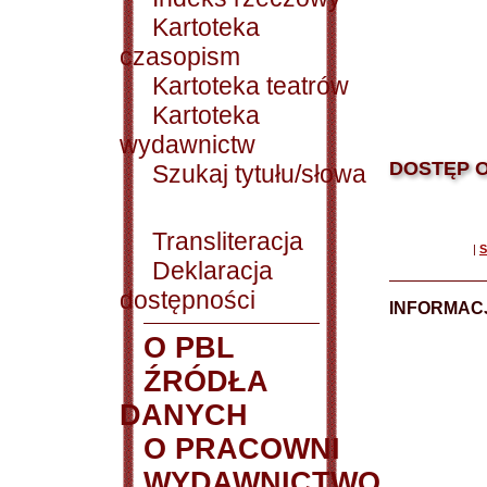
Kartoteka
czasopism
Kartoteka teatrów
Kartoteka
wydawnictw
DOSTĘP O
Szukaj tytułu/słowa
Transliteracja
|
S
Deklaracja
dostępności
INFORMACJ
O PBL
ŹRÓDŁA
DANYCH
O PRACOWNI
WYDAWNICTWO