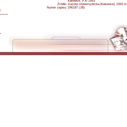
Katowice, 9 XI 1993
Źródło:
Gazeta Uniwersytecka [Katowice], 1993 nr 
Numer zapisu:
296187 (JB)
i
L