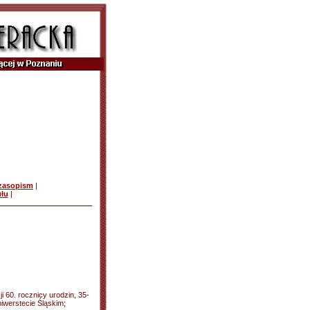
czasopism
|
ułu
|
i 60. rocznicy urodzin, 35-
niwerstecie Śląskim;