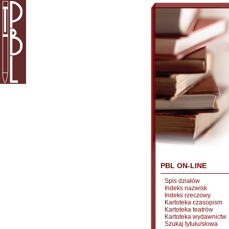
PBL ON-LINE
Spis działów
Indeks nazwisk
Indeks rzeczowy
Kartoteka czasopism
Kartoteka teatrów
Kartoteka wydawnictw
Szukaj tytułu/słowa