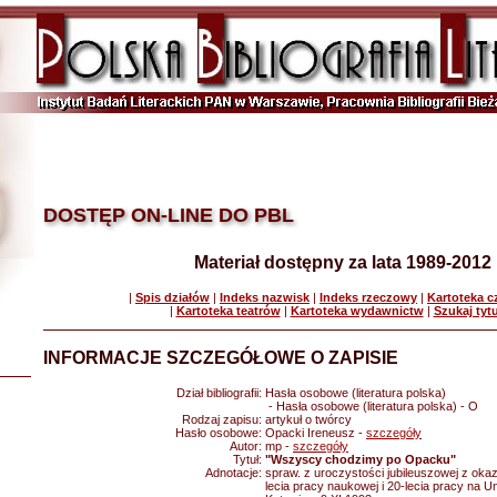
DOSTĘP ON-LINE DO PBL
Materiał dostępny za lata 1989-2012
|
Spis działów
|
Indeks nazwisk
|
Indeks rzeczowy
|
Kartoteka 
|
Kartoteka teatrów
|
Kartoteka wydawnictw
|
Szukaj tyt
INFORMACJE SZCZEGÓŁOWE O ZAPISIE
Dział bibliografii:
Hasła osobowe (literatura polska)
- Hasła osobowe (literatura polska) - O
Rodzaj zapisu:
artykuł o twórcy
Hasło osobowe:
Opacki Ireneusz -
szczegóły
Autor:
mp -
szczegóły
Tytuł:
"Wszyscy chodzimy po Opacku"
Adnotacje:
spraw. z uroczystości jubileuszowej z okazj
lecia pracy naukowej i 20-lecia pracy na U