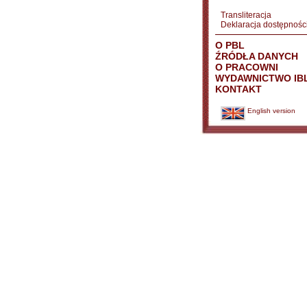
Transliteracja
Deklaracja dostępnośc
O PBL
ŹRÓDŁA DANYCH
O PRACOWNI
WYDAWNICTWO IB
KONTAKT
English version