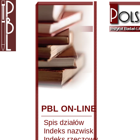
PBL ON-LINE
Spis działów
Indeks nazwisk
Indeks rzeczowy