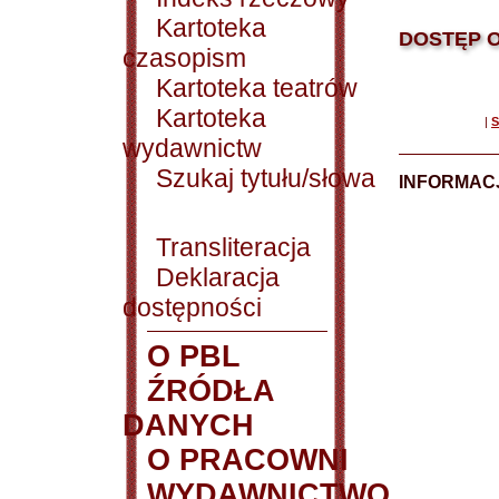
Kartoteka
DOSTĘP O
czasopism
Kartoteka teatrów
Kartoteka
|
S
wydawnictw
Szukaj tytułu/słowa
INFORMACJ
Transliteracja
Deklaracja
dostępności
O PBL
ŹRÓDŁA
DANYCH
O PRACOWNI
WYDAWNICTWO