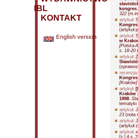
slavisti
IBL
kongres
322
(m.in
KONTAKT
artykuł:
S
Kongres
(artykuł 
artykuł:
S
English version
w Krako
[Polska 
s. 18-20
(
artykuł:
Ż
Slawist
(sprawozd
recenzja:
Kongres 
[Kraków] 
artykuł:
[
Kraków 1
1998
.
Sla
tematyki
artykuł:
J
23
(nota 
artykuł:
J
(artykuł 
artykuł:
x
[z.] 4 s. 2