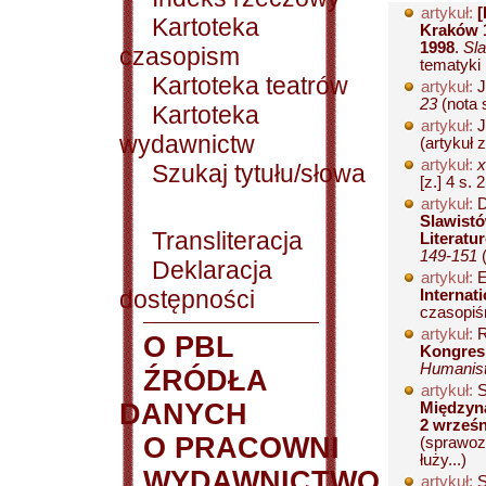
artykuł:
[
Kartoteka
Kraków 1
1998
.
Sla
czasopism
tematyki
Kartoteka teatrów
artykuł:
J
23
(nota 
Kartoteka
artykuł:
J
wydawnictw
(artykuł 
artykuł:
x
Szukaj tytułu/słowa
[z.] 4 s. 2
artykuł:
D
Slawistó
Transliteracja
Literatu
149-151
(
Deklaracja
artykuł:
E
dostępności
Internat
czasopiś
artykuł:
R
O PBL
Kongres 
Humanist
ŹRÓDŁA
artykuł:
S
DANYCH
Międzyna
2 wrześn
O PRACOWNI
(sprawozd
łuży...)
WYDAWNICTWO
artykuł:
S