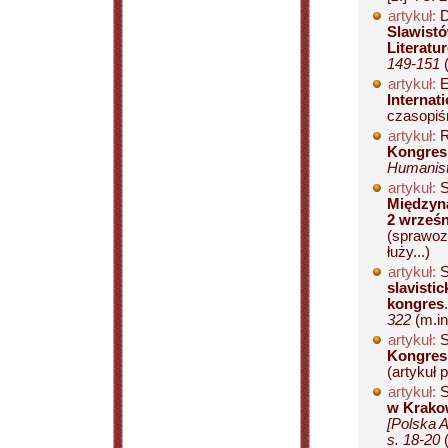
artykuł:
D
Slawistó
Literatu
149-151
(
artykuł:
E
Internat
czasopiś
artykuł:
R
Kongres 
Humanist
artykuł:
S
Międzyna
2 wrześn
(sprawozd
łuży...)
artykuł:
S
slavisti
kongres
322
(m.in
artykuł:
S
Kongres
(artykuł 
artykuł:
S
w Krako
[Polska 
s. 18-20
(