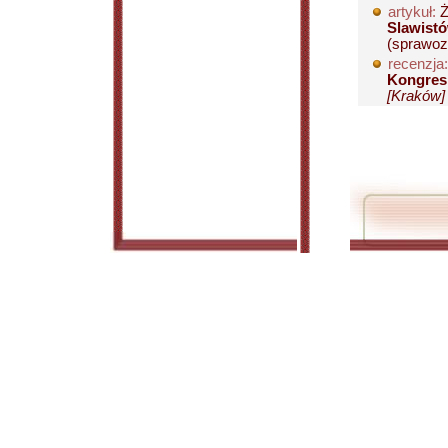
artykuł:
Ż
Slawist
(sprawozd
recenzja:
Kongres 
[Kraków] 