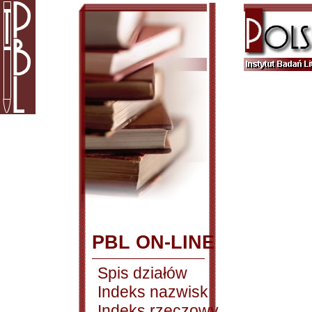
PBL ON-LINE
Spis działów
Indeks nazwisk
Indeks rzeczowy