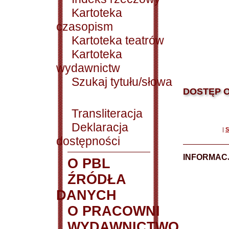
Kartoteka
czasopism
Kartoteka teatrów
Kartoteka
wydawnictw
Szukaj tytułu/słowa
DOSTĘP O
Transliteracja
Deklaracja
|
S
dostępności
INFORMACJ
O PBL
ŹRÓDŁA
DANYCH
O PRACOWNI
WYDAWNICTWO